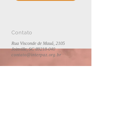
Contato
Rua Visconde de Mauá, 2105
Joinville, SC 89218-040
contato@interpaz.org.br
Siga-nos
2022, desenvolvido por
Dr. Men
.
Imagens e Agradecimentos
Faça
parte da