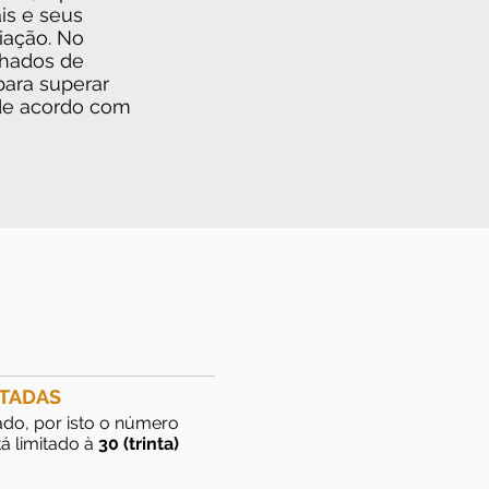
is e seus
iação. No
nhados de
para superar
 de acordo com
ITADAS
ado, por isto o número
á limitado à
30 (trinta)