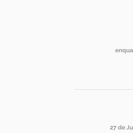
enqua
27 de J