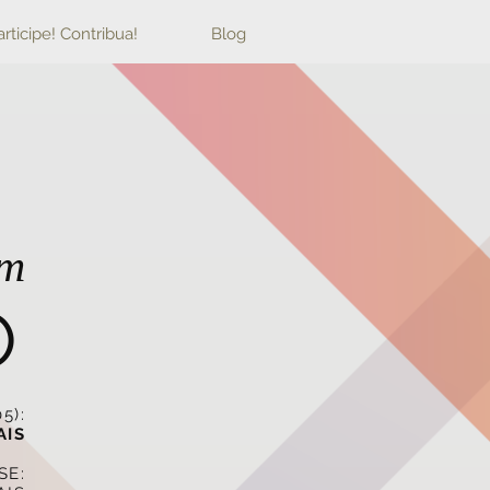
articipe! Contribua!
Blog
em
O
5):
AIS
SE: