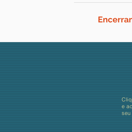
Encerram
Cli
e a
seu 