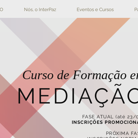
IO
Nós, o InterPaz
Eventos e Cursos
P
Curso de Formação 
MEDIAÇÃ
FASE ATUAL (até 23/0
INSCRIÇÕES PROMOCION
PRÓXIMA FA