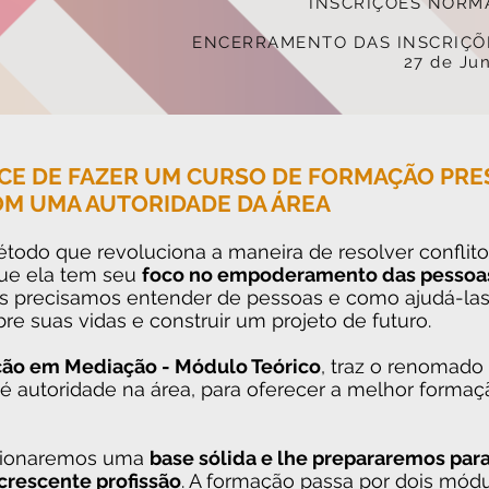
INSCRIÇÕES NORM
ENCERRAMENTO DAS INSCRIÇÕ
27 de Ju
CE DE FAZER UM CURSO DE FORMAÇÃO PRE
OM UMA AUTORIDADE DA ÁREA
odo que revoluciona a maneira de resolver conflito
que ela tem seu
foco no empoderamento das pessoa
s precisamos entender de pessoas e como ajudá-las
re suas vidas e construir um projeto de futuro.
ão em Mediação - Módulo Teórico
, traz o renomado
 é autoridade na área, para oferecer a melhor formaçã
rcionaremos uma
base sólida e lhe prepararemos para 
crescente profissão
. A formação passa por dois módu