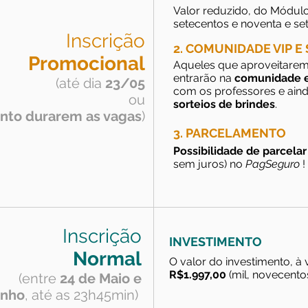
Valor reduzido, do Módulo
setecentos e noventa e sete
Inscrição
2. COMUNIDADE VIP E
Promocional
Aqueles que aproveitarem
entrarão na
comunidade e
(até dia
23/05
com os professores e ain
ou
sorteios de brindes
.
nto durarem as vagas
)
3. PARCELAMENTO
Possibilidade de parcelar
sem juros) no
PagSeguro
!
Inscrição
INVESTIMENTO
Normal
O valor do investimento, à 
R$1.997,00
(mil, novecentos
(entre
24 de Maio e
unho
, até as 23h45min)