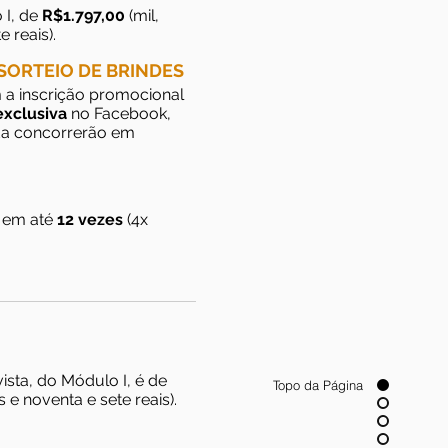
 I, de
R$1.797,00
(mil,
 reais).
 SORTEIO DE BRINDES
 a inscrição promocional
xclusiva
no Facebook,
da concorrerão em
em até
12 vezes
(4x
vista, do Módulo I, é de
Topo da Página
 e noventa e sete reais).