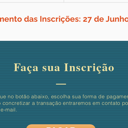
ento das Inscrições: 27 de Junh
Faça sua Inscrição
que no botão abaixo, escolha sua forma de pagame
o concretizar a transação entraremos em contato po
e-mail.