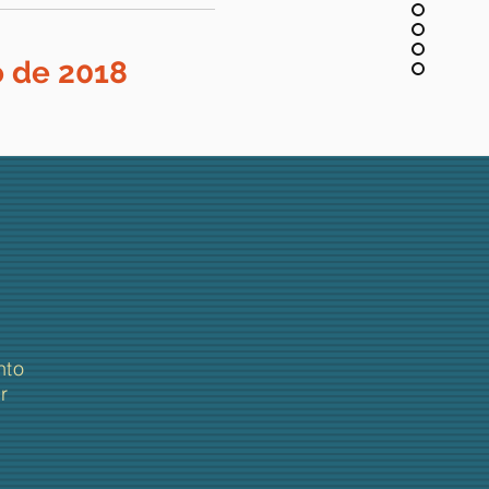
o de 2018
nto
r