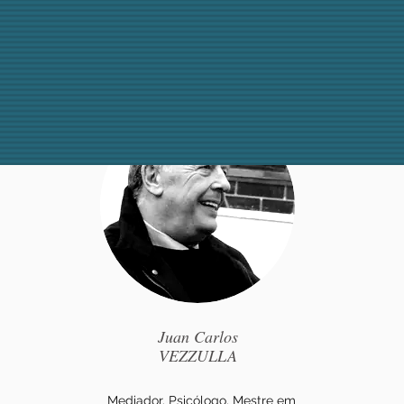
Professor
Juan Carlos
VEZZULLA
Mediador. Psicólogo. Mestre em